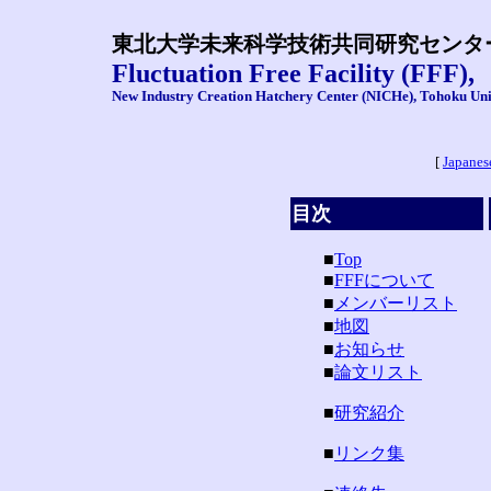
東北大学未来科学技術共同研究センタ
Fluctuation Free Facility (FFF),
New Industry Creation Hatchery Center (NICHe), Tohoku Uni
[
Japanes
目次
■
Top
■
FFFについて
■
メンバーリスト
■
地図
■
お知らせ
■
論文リスト
■
研究紹介
■
リンク集