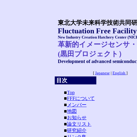
東北大学未来科学技術共同
Fluctuation Free Facility
New Industry Creation Hatchery Center (NIC
革新的イメージセンサ・
(黒田プロジェクト）
Development of advanced semiconducto
[
Japanese
|
English
]
目次
■
Top
■
FFFについて
■
メンバー
■
地図
■
お知らせ
■
論文リスト
■
研究紹介
■
リンク集